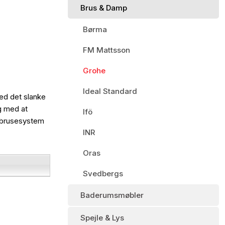
Brus & Damp
Børma
FM Mattsson
Grohe
Ideal Standard
ed det slanke
g med at
Ifö
e brusesystem
INR
Oras
Svedbergs
Baderumsmøbler
Spejle & Lys