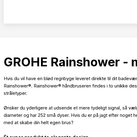
GROHE Rainshower - mi
Hvis du vil have en blød regnbyge leveret direkte til dit badev
Rainshower®. Rainshower® håndbruseren findes i to unikke des
stråletyper.
Ønsker du yderligere at udsende et mere tydeligt signal, så væ
diameter og har 252 små dyser. Hvis du er på jagt efter noget he
med at skabe din helt egen brus?