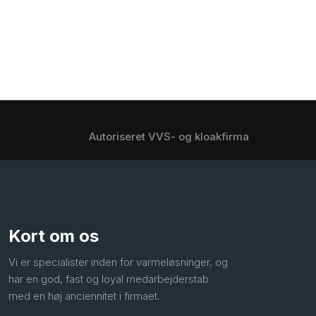
Autoriseret VVS- og kloakfirma
Kort om os
Vi er specialister inden for varmeløsninger, og
har en god, fast og loyal medarbejderstab
med en høj anciennitet i firmaet.