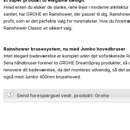
Ét super produkt to elegante design.
Hvad enten du elsker de slanke, rene linjer i moderne arkitektur e
sanitet, har GROHE en Rainshower, der passer til dig. Rainsho
profil, som er det perfekte valg for minimalister. Hvis du foret
Rainshower Classic et sikkert valg.
Rainshower brusesystem, nu med Jumbo hovedbruser
Intet elegant badeværelse er komplet uden det sofistikerede
Sena håndbruser forener to GROHE DreamSpray produkter, så du f
renovere dit badeværelse, da det monteres udvendig, så det se
også med Jumbo 400mm brusehoved.
Send forespørgsel vedr. produkt: Grohe