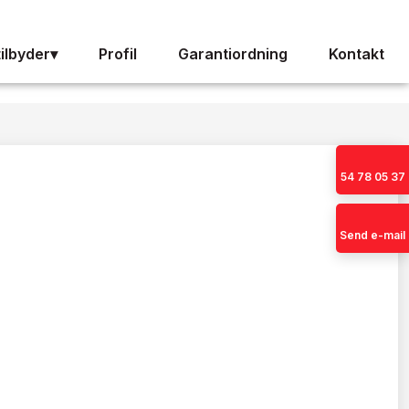
tilbyder▾
Profil
Garantiordning
Kontakt
54 78 05 37
Send e-mail