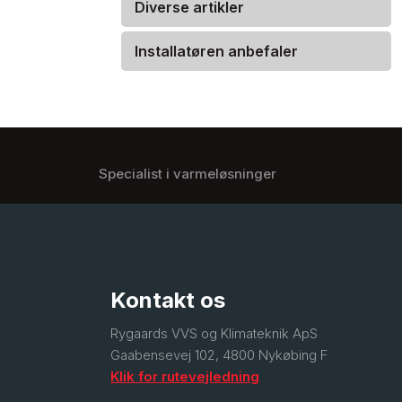
Diverse artikler
Installatøren anbefaler
Specialist i varmeløsninger
Kontakt os
​Rygaards VVS og Klimateknik ApS
Gaabensevej 102, 4800 Nykøbing F
Klik for rutevejledning