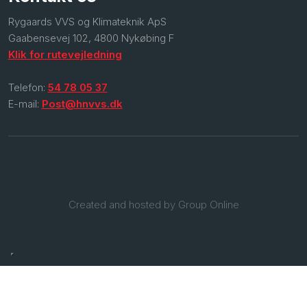
​Rygaards VVS og Klimateknik ApS
Gaabensevej 102, 4800 Nykøbing F
Klik for rutevejledning
Telefon:
54 78 05 37
E-mail:
Post@hnvvs.dk
Created and hosted by Group Online