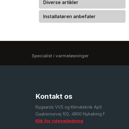
Diverse artikler
Installatøren anbefaler
Specialist i varmeløsninger
Kontakt os
​Rygaards VVS og Klimateknik ApS
Gaabensevej 102, 4800 Nykøbing F
Klik for rutevejledning