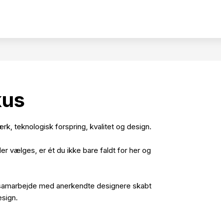
kus
k, teknologisk forspring, kvalitet og design.
der vælges, er ét du ikke bare faldt for her og
samarbejde med anerkendte designere skabt
esign.