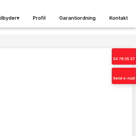
tilbyder▾
Profil
Garantiordning
Kontakt
54 78 05 37
Send e-mail