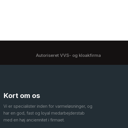
Autoriseret VVS- og kloakfirma
Kort om os
Vi er specialister inden for varmeløsninger, og
har en god, fast og loyal medarbejderstab
med en høj anciennitet i firmaet.